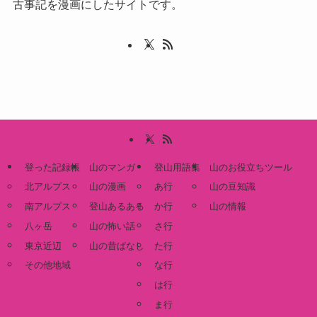
古事記を漫画にしたサイトです。
登った記録帳
山のマンガ
登山用語集
山のお役立ちツール
北アルプス
山の漫画
あ行
山の豆知識
南アルプス
登山あるある
か行
山の情報
八ヶ岳
山の怖い話
さ行
東京近辺
山の昔ばなし
た行
その他地域
な行
は行
ま行