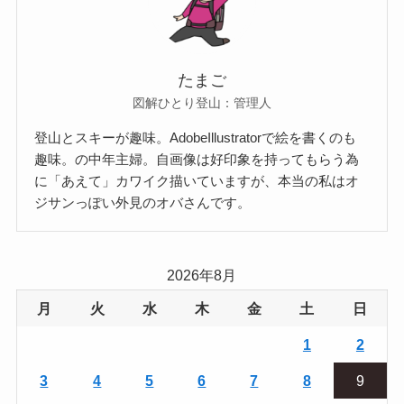
たまご
図解ひとり登山：管理人
登山とスキーが趣味。AdobeIllustratorで絵を書くのも
趣味。の中年主婦。自画像は好印象を持ってもらう為
に「あえて」カワイク描いていますが、本当の私はオ
ジサンっぽい外見のオバさんです。
2026年8月
月
火
水
木
金
土
日
1
2
3
4
5
6
7
8
9