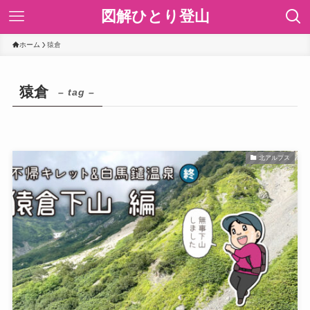
図解ひとり登山
ホーム
猿倉
猿倉
– tag –
北アルプス