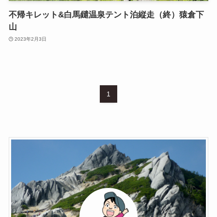
不帰キレット&白馬鑓温泉テント泊縦走（終）猿倉下
山
2023年2月3日
1