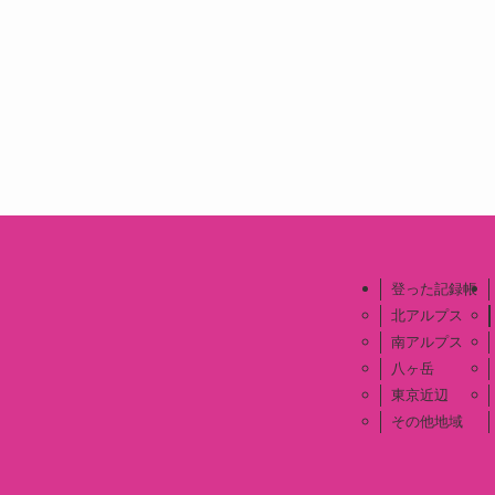
登った記録帳
北アルプス
南アルプス
八ヶ岳
東京近辺
その他地域