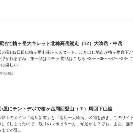
屋泊で槍ヶ岳大キレット北穂高岳縦走（12）大喰岳・中岳
3日の登山2日目は槍ヶ岳山荘からスタート。歩き出し地点が槍ヶ岳直下
浮かれますね。第一話はコチラ 前話はこちら −35− −36− −37− −38− 
は楽しい...
5年4月8日
小屋にテントデポで槍ヶ岳周回登山（７）周回下山編
の登山のメイン「南岳新道」と「南岳〜大喰岳」区間を歩き、このサイ
ポしてしまったので…残りのレポはうーん…蛇足かも？でも、まあ、無
までが登...