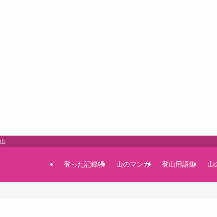
登山
登った記録帳
山のマンガ
登山用語集
山