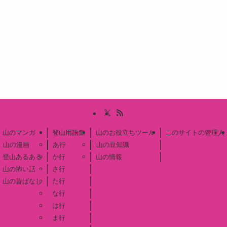
山のマンガ
登山用語集
山のお役立ちツール
このサイトの管理人
山の漫画
あ行
山の豆知識
登山あるある
か行
山の情報
山の怖い話
さ行
山の昔ばなし
た行
な行
は行
ま行