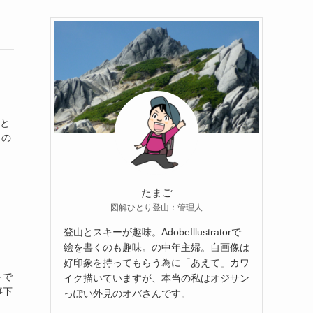
だと
この
たまご
図解ひとり登山：管理人
登山とスキーが趣味。AdobeIllustratorで
絵を書くのも趣味。の中年主婦。自画像は
好印象を持ってもらう為に「あえて」カワ
トで
イク描いていますが、本当の私はオジサン
事下
っぽい外見のオバさんです。