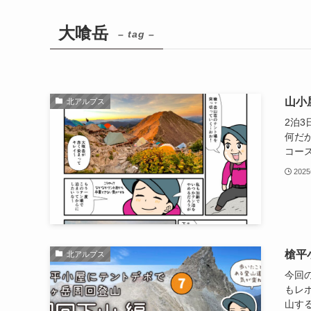
大喰岳
– tag –
山小
北アルプス
2泊
何だか
コース
202
槍平
北アルプス
今回
もレ
山する