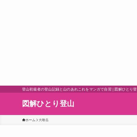
登山初級者の登山記録と山のあれこれをマンガで自習 | 図解ひとり
図解ひとり登山
ホーム
大喰岳