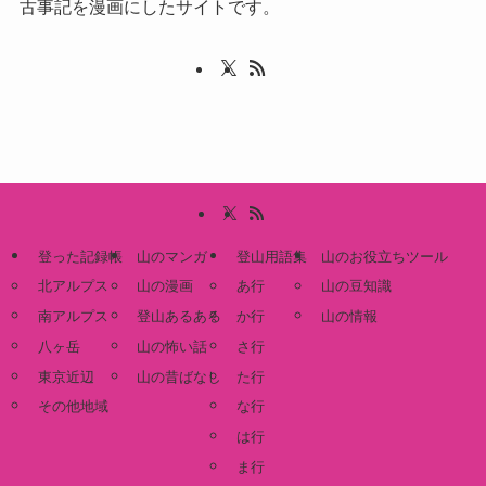
古事記を漫画にしたサイトです。
登った記録帳
山のマンガ
登山用語集
山のお役立ちツール
北アルプス
山の漫画
あ行
山の豆知識
南アルプス
登山あるある
か行
山の情報
八ヶ岳
山の怖い話
さ行
東京近辺
山の昔ばなし
た行
その他地域
な行
は行
ま行