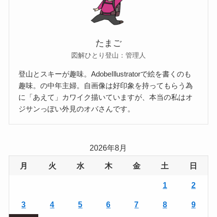
たまご
図解ひとり登山：管理人
登山とスキーが趣味。AdobeIllustratorで絵を書くのも
趣味。の中年主婦。自画像は好印象を持ってもらう為
に「あえて」カワイク描いていますが、本当の私はオ
ジサンっぽい外見のオバさんです。
2026年8月
月
火
水
木
金
土
日
1
2
3
4
5
6
7
8
9