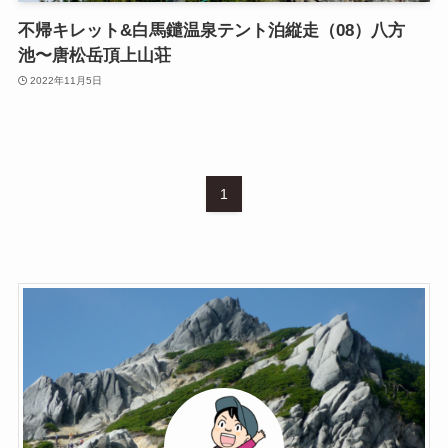
不帰キレット&白馬鑓温泉テント泊縦走（08）八方
池〜唐松岳頂上山荘
2022年11月5日
1