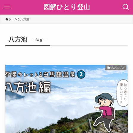
図解ひとり登山
ホーム
八方池
八方池
– tag –
北アルプス