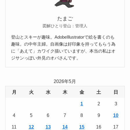
たまご
図解ひとり登山：管理人
登山とスキーが趣味。AdobeIllustratorで絵を書くのも
趣味。の中年主婦。自画像は好印象を持ってもらう為
に「あえて」カワイク描いていますが、本当の私はオ
ジサンっぽい外見のオバさんです。
2026年5月
月
火
水
木
金
土
日
1
2
3
4
5
6
7
8
9
10
11
12
13
14
15
16
17