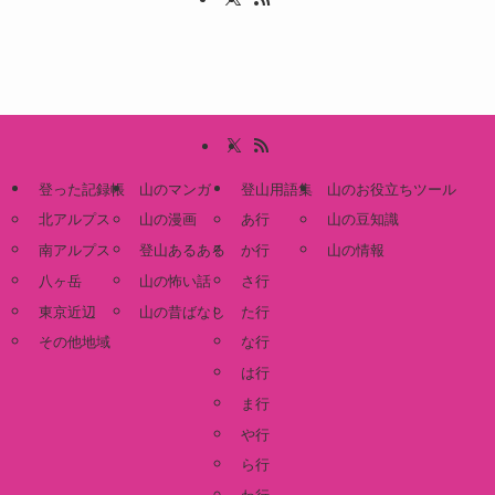
登った記録帳
山のマンガ
登山用語集
山のお役立ちツール
北アルプス
山の漫画
あ行
山の豆知識
南アルプス
登山あるある
か行
山の情報
八ヶ岳
山の怖い話
さ行
東京近辺
山の昔ばなし
た行
その他地域
な行
は行
ま行
や行
ら行