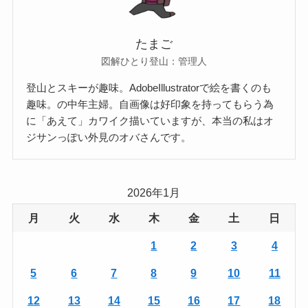
たまご
図解ひとり登山：管理人
登山とスキーが趣味。AdobeIllustratorで絵を書くのも
趣味。の中年主婦。自画像は好印象を持ってもらう為
に「あえて」カワイク描いていますが、本当の私はオ
ジサンっぽい外見のオバさんです。
2026年1月
月
火
水
木
金
土
日
1
2
3
4
5
6
7
8
9
10
11
12
13
14
15
16
17
18