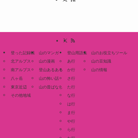
登った記録帳
山のマンガ
登山用語集
山のお役立ちツール
北アルプス
山の漫画
あ行
山の豆知識
南アルプス
登山あるある
か行
山の情報
八ヶ岳
山の怖い話
さ行
東京近辺
山の昔ばなし
た行
その他地域
な行
は行
ま行
や行
ら行