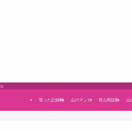
登山
登った記録帳
山のマンガ
登山用語集
山