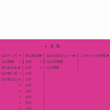
山のマンガ
登山用語集
山のお役立ちツール
このサイトの管理人
山の漫画
あ行
山の豆知識
登山あるある
か行
山の情報
山の怖い話
さ行
山の昔ばなし
た行
な行
は行
ま行
や行
ら行