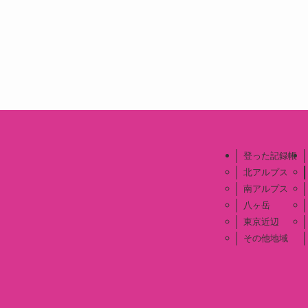
登った記録帳
北アルプス
南アルプス
八ヶ岳
東京近辺
その他地域