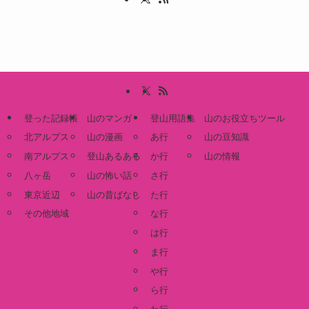
登った記録帳
山のマンガ
登山用語集
山のお役立ちツール
北アルプス
山の漫画
あ行
山の豆知識
南アルプス
登山あるある
か行
山の情報
八ヶ岳
山の怖い話
さ行
東京近辺
山の昔ばなし
た行
その他地域
な行
は行
ま行
や行
ら行