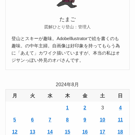
たまご
図解ひとり登山：管理人
登山とスキーが趣味。AdobeIllustratorで絵を書くのも
趣味。の中年主婦。自画像は好印象を持ってもらう為
に「あえて」カワイク描いていますが、本当の私はオ
ジサンっぽい外見のオバさんです。
2024年8月
月
火
水
木
金
土
日
1
2
3
4
5
6
7
8
9
10
11
12
13
14
15
16
17
18