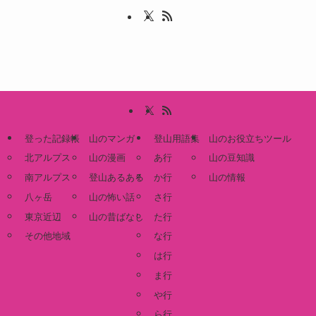
登った記録帳
山のマンガ
登山用語集
山のお役立ちツール
北アルプス
山の漫画
あ行
山の豆知識
南アルプス
登山あるある
か行
山の情報
八ヶ岳
山の怖い話
さ行
東京近辺
山の昔ばなし
た行
その他地域
な行
は行
ま行
や行
ら行