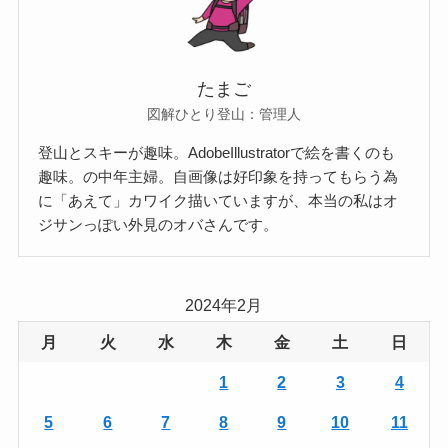
たまご
図解ひとり登山：管理人
登山とスキーが趣味。AdobeIllustratorで絵を書くのも
趣味。の中年主婦。自画像は好印象を持ってもらう為
に「あえて」カワイク描いていますが、本当の私はオ
ジサンっぽい外見のオバさんです。
2024年2月
月
火
水
木
金
土
日
1
2
3
4
5
6
7
8
9
10
11