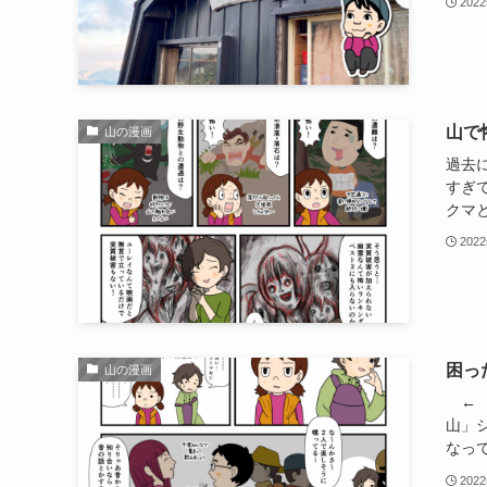
202
山で
山の漫画
過去
すぎ
クマと
202
困っ
山の漫画
← 
山」
なって
202