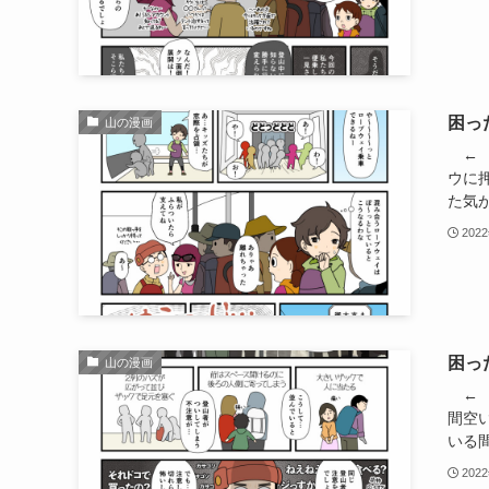
困っ
山の漫画
← 
ウに
た気が
202
困っ
山の漫画
← 
間空
いる間
202