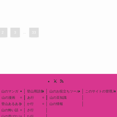
2
3
...
33
山のマンガ
登山用語集
山のお役立ちツール
このサイトの管理人
山の漫画
あ行
山の豆知識
登山あるある
か行
山の情報
山の怖い話
さ行
山の昔ばなし
た行