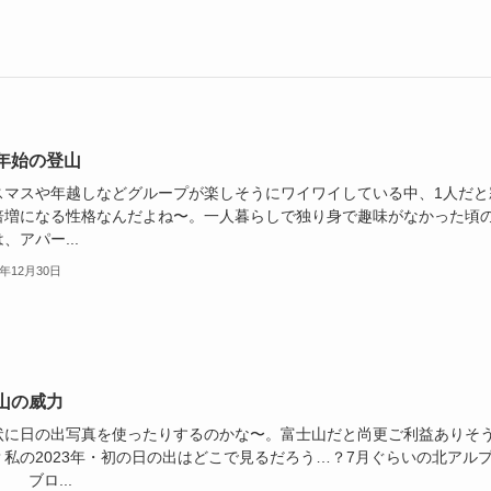
年始の登山
スマスや年越しなどグループが楽しそうにワイワイしている中、1人だと
倍増になる性格なんだよね〜。一人暮らしで独り身で趣味がなかった頃
、アパー...
2年12月30日
山の威力
状に日の出写真を使ったりするのかな〜。富士山だと尚更ご利益ありそ
？私の2023年・初の日の出はどこで見るだろう…？7月ぐらいの北アル
 ブロ...