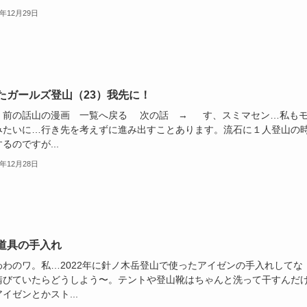
2年12月29日
たガールズ登山（23）我先に！
前の話山の漫画 一覧へ戻る 次の話 → す、スミマセン…私も
みたいに…行き先を考えずに進み出すことあります。流石に１人登山の
るのですが...
2年12月28日
道具の手入れ
わわのワ。私…2022年に針ノ木岳登山で使ったアイゼンの手入れしてな
錆びていたらどうしよう〜。テントや登山靴はちゃんと洗って干すんだ
イゼンとかスト...