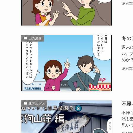
202
冬の
山の漫画
週末
ル。
めか？
202
不帰
北アルプス
不帰
私も
思いま