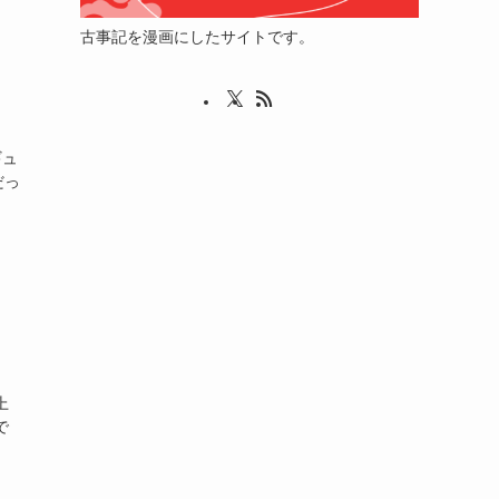
古事記を漫画にしたサイトです。
ギュ
だっ
上
で