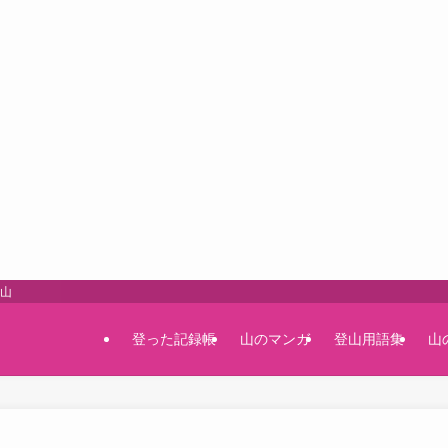
登山
登った記録帳
山のマンガ
登山用語集
山