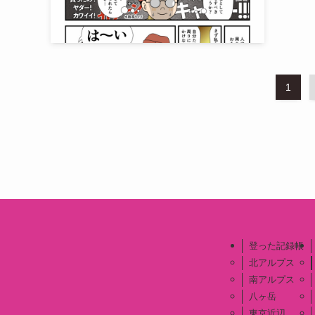
1
登った記録帳
北アルプス
南アルプス
八ヶ岳
東京近辺