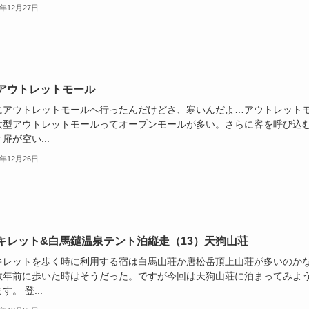
2年12月27日
アウトレットモール
にアウトレットモールへ行ったんだけどさ、寒いんだよ…アウトレット
大型アウトレットモールってオープンモールが多い。さらに客を呼び込
扉が空い...
2年12月26日
キレット&白馬鑓温泉テント泊縦走（13）天狗山荘
キレットを歩く時に利用する宿は白馬山荘か唐松岳頂上山荘が多いのか
数年前に歩いた時はそうだった。ですが今回は天狗山荘に泊まってみよ
す。 登...