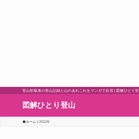
登山初級者の登山記録と山のあれこれをマンガで自習 | 図解ひとり
図解ひとり登山
ホーム
2022年