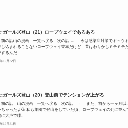
たガールズ登山（21）ロープウェイであるある
前の話山の漫画 一覧へ戻る 次の話 → 今は感染症対策でギュウ
押し込まれることないロープウェイ乗車だけど…昔はわりかしミチミチ
するんだ...
2年12月22日
たガールズ登山（20）登山前でテンションが上がる
前の話 山の漫画 一覧へ戻る 次の話 → また、前から一ヶ月以
いちゃったよ💦 私も集団で登山をしていた頃、ロープウェイの列に並ん
に大声で喋...
2年12月21日