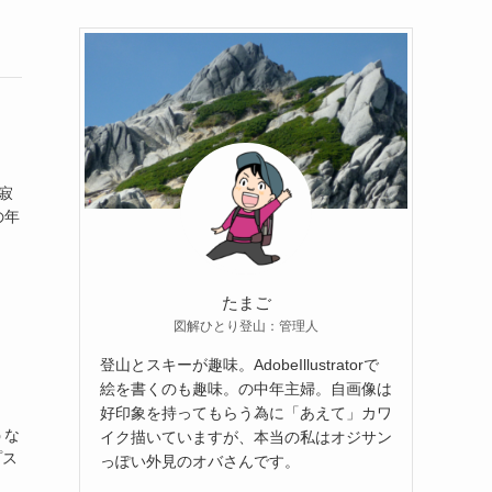
寂
の年
たまご
図解ひとり登山：管理人
登山とスキーが趣味。AdobeIllustratorで
絵を書くのも趣味。の中年主婦。自画像は
好印象を持ってもらう為に「あえて」カワ
うな
イク描いていますが、本当の私はオジサン
プス
っぽい外見のオバさんです。