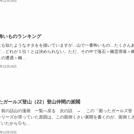
2年12月25日
怖いものランキング
にも似たようなネタをを描いていますが…山で一番怖いもの…たくさん
て…どれが１位！とは決められない。ただ、その中で落石＞幽霊滑落＞
の遭遇＞幽...
2年12月24日
たガールズ登山（22）登山仲間の派閥
前の話山の漫画 一覧へ戻る 次の話 → この「困ったガールズ登
シリーズが滞っていた原因は、この面倒くさい展開を書くのが、面倒く
いたから💦ち...
2年12月23日