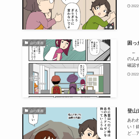
202
困っ
山の漫画
← 
のん
確認す
202
登山
山の漫画
あわ
い！
ど…ア