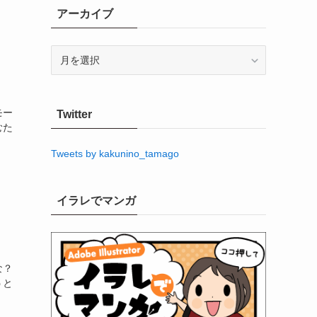
アーカイブ
ア
ー
カ
イ
モー
Twitter
ブ
むた
Tweets by kakunino_tamago
イラレでマンガ
な？
うと