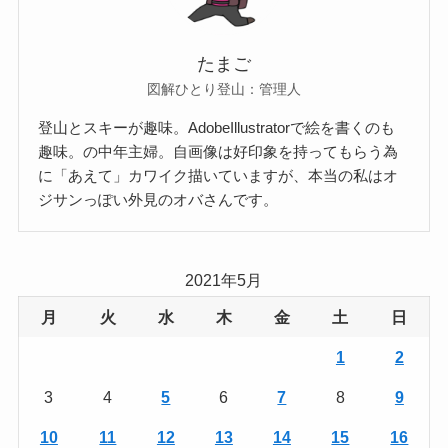
たまご
図解ひとり登山：管理人
登山とスキーが趣味。AdobeIllustratorで絵を書くのも
趣味。の中年主婦。自画像は好印象を持ってもらう為
に「あえて」カワイク描いていますが、本当の私はオ
ジサンっぽい外見のオバさんです。
2021年5月
月
火
水
木
金
土
日
1
2
3
4
5
6
7
8
9
10
11
12
13
14
15
16