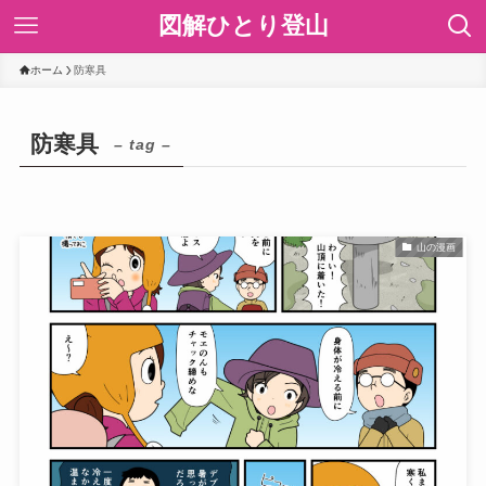
図解ひとり登山
ホーム
防寒具
防寒具
– tag –
山の漫画