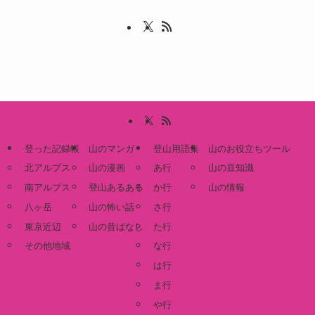
登った記録帳
山のマンガ
登山用語集
山のお役立ちツール
北アルプス
山の漫画
あ行
山の豆知識
南アルプス
登山あるある
か行
山の情報
八ヶ岳
山の怖い話
さ行
東京近辺
山の昔ばなし
た行
その他地域
な行
は行
ま行
や行