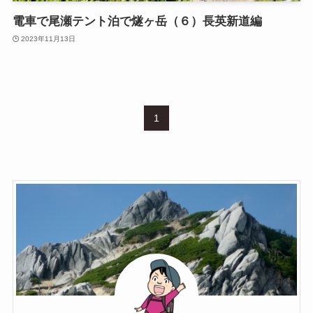
電車で尾瀬テント泊で燧ヶ岳（６）長英新道編
2023年11月13日
1