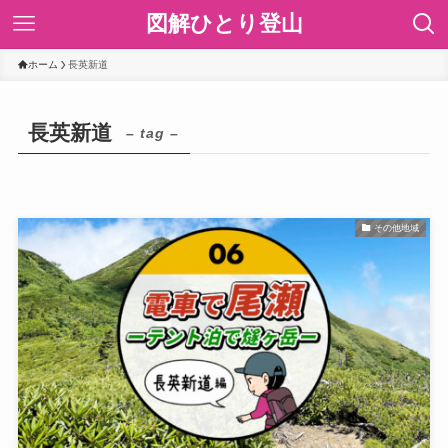
図解ひとり登山
ホーム
長英新道
長英新道
– tag –
その他地域