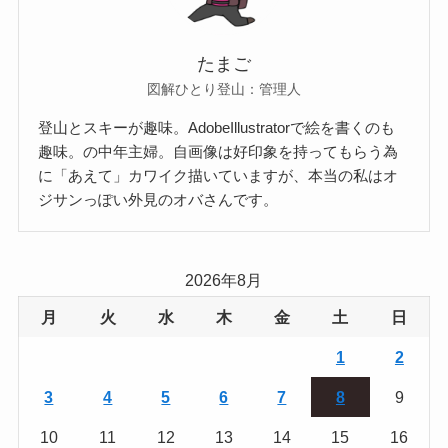
たまご
図解ひとり登山：管理人
登山とスキーが趣味。AdobeIllustratorで絵を書くのも
趣味。の中年主婦。自画像は好印象を持ってもらう為
に「あえて」カワイク描いていますが、本当の私はオ
ジサンっぽい外見のオバさんです。
2026年8月
月
火
水
木
金
土
日
1
2
3
4
5
6
7
8
9
10
11
12
13
14
15
16