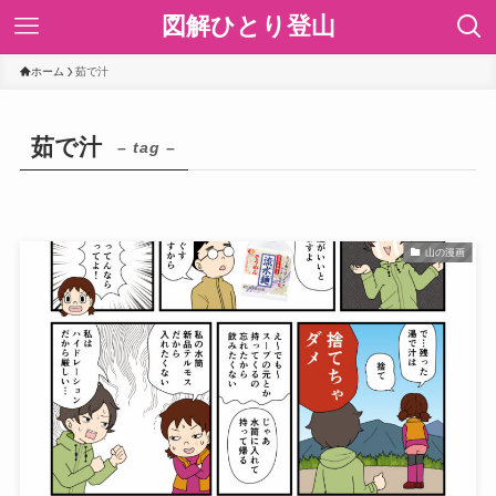
図解ひとり登山
ホーム
茹で汁
茹で汁
– tag –
山の漫画