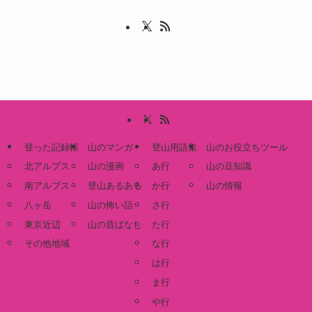
登った記録帳
山のマンガ
登山用語集
山のお役立ちツール
北アルプス
山の漫画
あ行
山の豆知識
南アルプス
登山あるある
か行
山の情報
八ヶ岳
山の怖い話
さ行
東京近辺
山の昔ばなし
た行
その他地域
な行
は行
ま行
や行