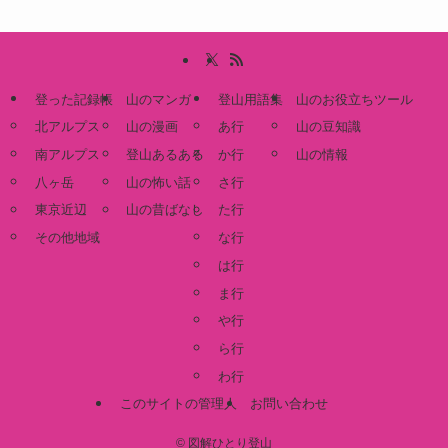
登った記録帳
山のマンガ
登山用語集
山のお役立ちツール
北アルプス
山の漫画
あ行
山の豆知識
南アルプス
登山あるある
か行
山の情報
八ヶ岳
山の怖い話
さ行
東京近辺
山の昔ばなし
た行
その他地域
な行
は行
ま行
や行
ら行
わ行
このサイトの管理人
お問い合わせ
©
図解ひとり登山