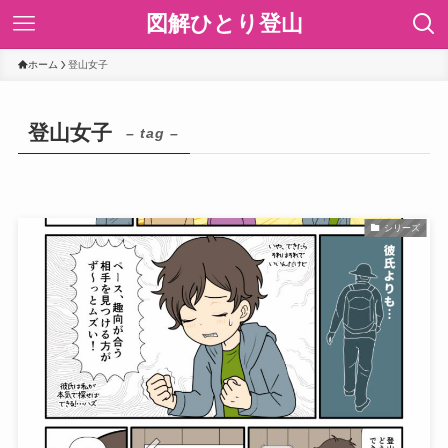
図解ひとり登山
ホーム
登山女子
登山女子
– tag –
シリーズ