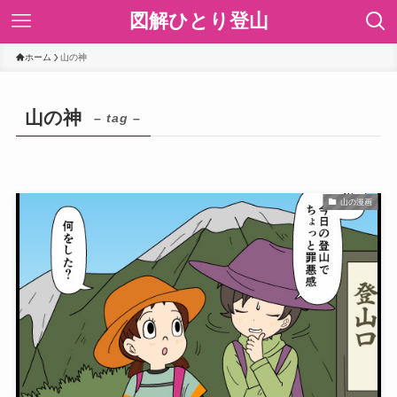
図解ひとり登山
ホーム
山の神
山の神
– tag –
山の漫画