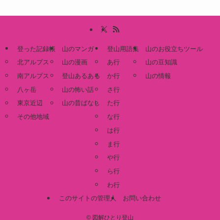
登った記録帳
山のマンガ
登山用語集
山のお役立ちツール
北アルプス
山の漫画
あ行
山の豆知識
南アルプス
登山あるある
か行
山の情報
八ヶ岳
山の怖い話
さ行
東京近辺
山の昔ばなし
た行
その他地域
な行
は行
ま行
や行
ら行
わ行
このサイトの管理人
お問い合わせ
©
図解ひとり登山