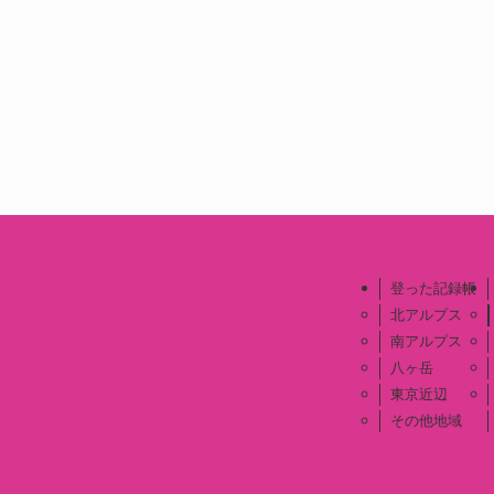
登った記録帳
北アルプス
南アルプス
八ヶ岳
東京近辺
その他地域