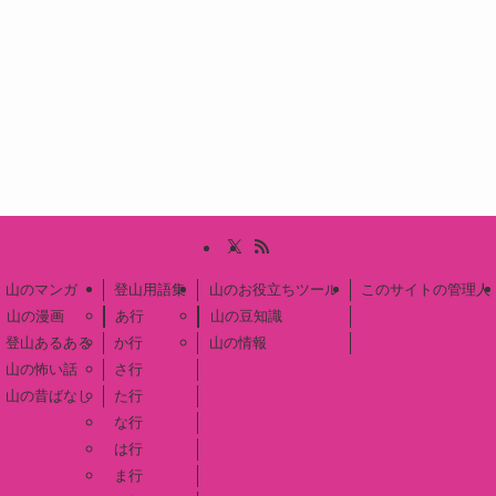
山のマンガ
登山用語集
山のお役立ちツール
このサイトの管理人
山の漫画
あ行
山の豆知識
登山あるある
か行
山の情報
山の怖い話
さ行
山の昔ばなし
た行
な行
は行
ま行