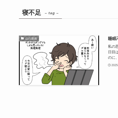
寝不足
– tag –
睡眠
山の漫画
私の
日目
のに、
202