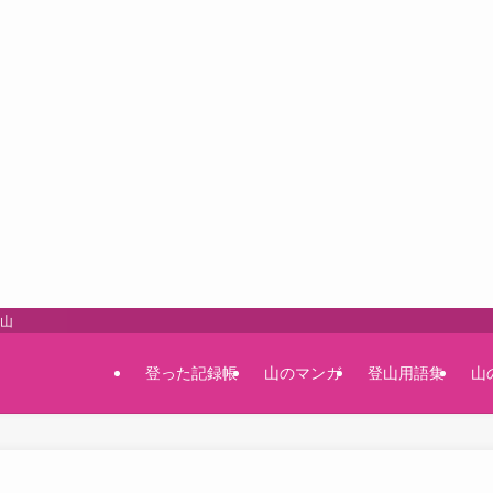
登山
登った記録帳
山のマンガ
登山用語集
山