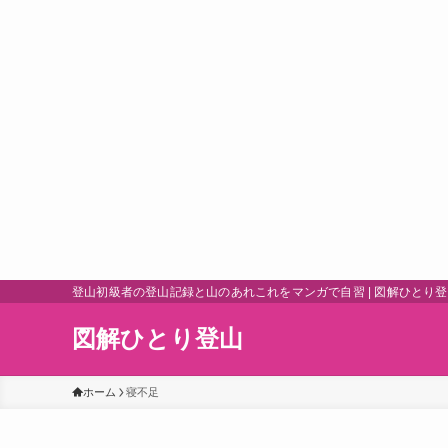
登山初級者の登山記録と山のあれこれをマンガで自習 | 図解ひとり
図解ひとり登山
ホーム
寝不足