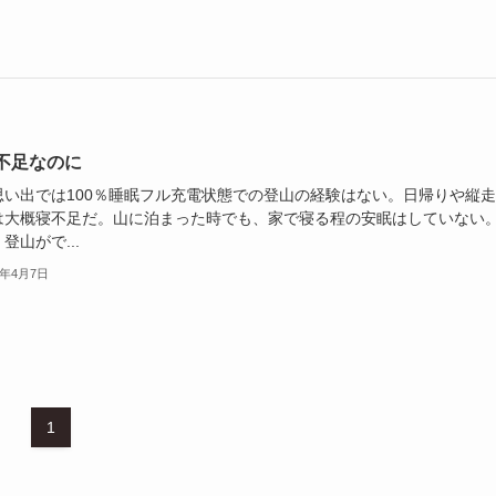
不足なのに
思い出では100％睡眠フル充電状態での登山の経験はない。日帰りや縦
は大概寝不足だ。山に泊まった時でも、家で寝る程の安眠はしていない
登山がで...
5年4月7日
1