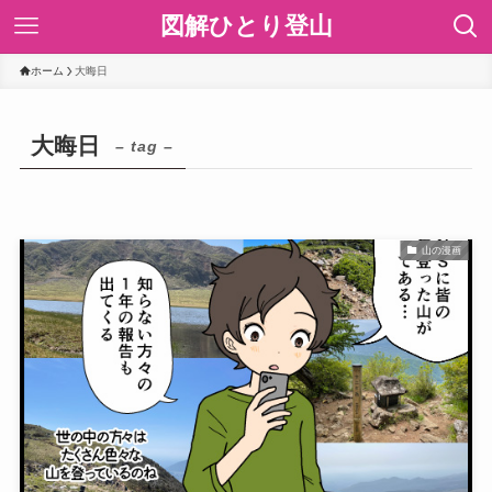
図解ひとり登山
ホーム
大晦日
大晦日
– tag –
山の漫画