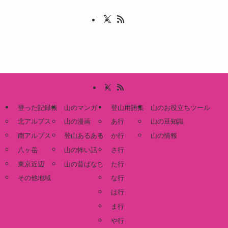
登った記録帳
山のマンガ
登山用語集
山のお役立ちツール
北アルプス
山の漫画
あ行
山の豆知識
南アルプス
登山あるある
か行
山の情報
八ヶ岳
山の怖い話
さ行
東京近辺
山の昔ばなし
た行
その他地域
な行
は行
ま行
や行