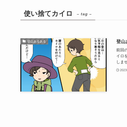
使い捨てカイロ
– tag –
登山
登山あるある
前回
イロ
しませ
202