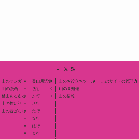
山のマンガ
登山用語集
山のお役立ちツール
このサイトの管理人
山の漫画
あ行
山の豆知識
登山あるある
か行
山の情報
山の怖い話
さ行
山の昔ばなし
た行
な行
は行
ま行