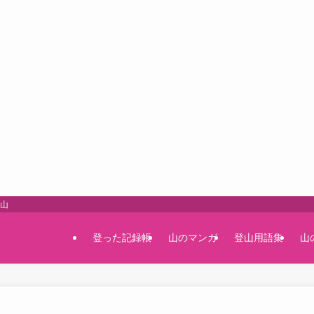
登山
登った記録帳
山のマンガ
登山用語集
山