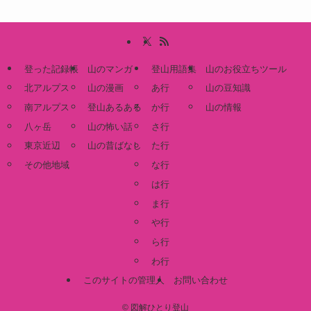
登った記録帳
山のマンガ
登山用語集
山のお役立ちツール
北アルプス
山の漫画
あ行
山の豆知識
南アルプス
登山あるある
か行
山の情報
八ヶ岳
山の怖い話
さ行
東京近辺
山の昔ばなし
た行
その他地域
な行
は行
ま行
や行
ら行
わ行
このサイトの管理人
お問い合わせ
©
図解ひとり登山