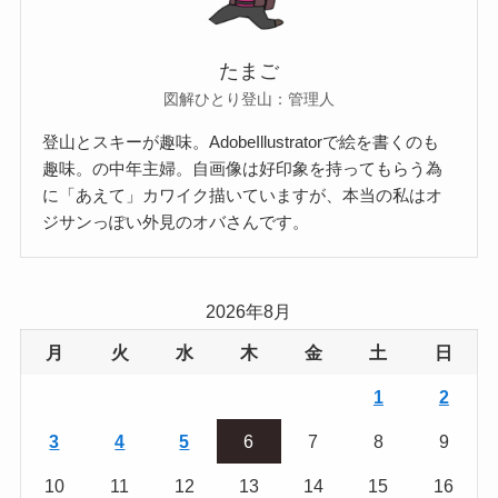
たまご
図解ひとり登山：管理人
登山とスキーが趣味。AdobeIllustratorで絵を書くのも
趣味。の中年主婦。自画像は好印象を持ってもらう為
に「あえて」カワイク描いていますが、本当の私はオ
ジサンっぽい外見のオバさんです。
2026年8月
月
火
水
木
金
土
日
1
2
3
4
5
6
7
8
9
10
11
12
13
14
15
16