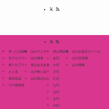
登った記録帳
山のマンガ
登山用語集
山のお役立ちツール
北アルプス
山の漫画
あ行
山の豆知識
南アルプス
登山あるある
か行
山の情報
八ヶ岳
山の怖い話
さ行
東京近辺
山の昔ばなし
た行
その他地域
な行
は行
ま行
や行