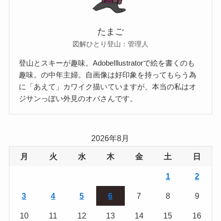
たまご
図解ひとり登山：管理人
登山とスキーが趣味。AdobeIllustratorで絵を書くのも
趣味。の中年主婦。自画像は好印象を持ってもらう為
に「あえて」カワイク描いていますが、本当の私はオ
ジサンっぽい外見のオバさんです。
2026年8月
月
火
水
木
金
土
日
1
2
3
4
5
6
7
8
9
10
11
12
13
14
15
16