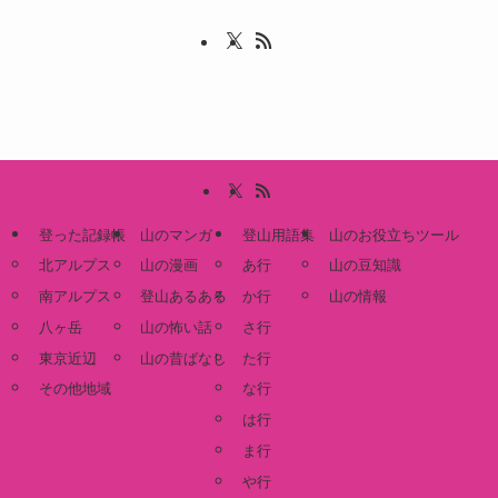
登った記録帳
山のマンガ
登山用語集
山のお役立ちツール
北アルプス
山の漫画
あ行
山の豆知識
南アルプス
登山あるある
か行
山の情報
八ヶ岳
山の怖い話
さ行
東京近辺
山の昔ばなし
た行
その他地域
な行
は行
ま行
や行