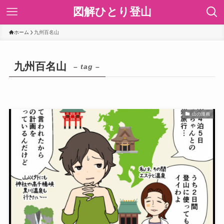
図解ひとり登山
ホーム
九州百名山
九州百名山
– tag –
山の漫画