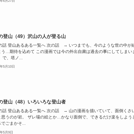
1年6月27日
の登山（49）沢山の人が登る山
前の話 登山あるある一覧へ 次の話 → いつまでも、今のような世の中が
よう…期待を込めて この漫画では今の外出自粛は過去の事にしてしまい
 で、塔ノ...
1年5月10日
の登山（48）いろいろな登山者
前の話 登山あるある一覧へ 次の話 → 山の漫画を描いていて、面倒くさ
と思うのが岩。 ザレ場の絵とか…かなり面倒で、できるだけ楽をしよう
でごまかそ...
1年5月9日