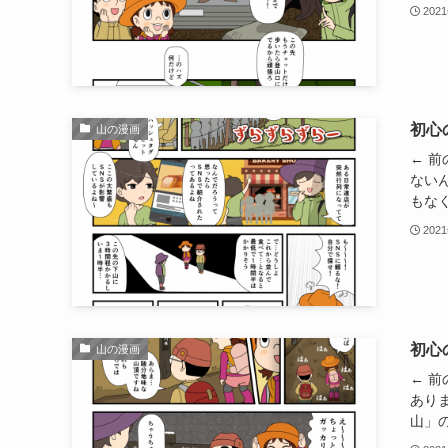
202
初心
山の漫画
← 
ない
もなく
202
初心
山の漫画
← 
あり
山」の