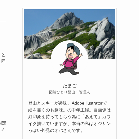
！と
。同
たまご
図解ひとり登山：管理人
登山とスキーが趣味。AdobeIllustratorで
絵を書くのも趣味。の中年主婦。自画像は
好印象を持ってもらう為に「あえて」カワ
同定
イク描いていますが、本当の私はオジサン
マメ
っぽい外見のオバさんです。