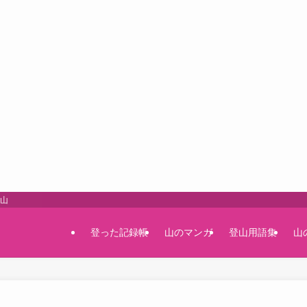
登山
登った記録帳
山のマンガ
登山用語集
山