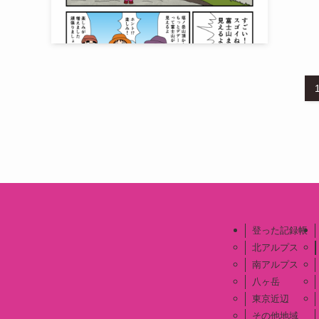
登った記録帳
北アルプス
南アルプス
八ヶ岳
東京近辺
その他地域