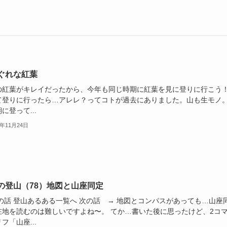
ぐれな紅葉
の紅葉がキレイだったから、今年も同じ時期に紅葉を見に登りに行こう
て登りに行ったら…アレレ？ってコトが過去にありました。山も生モノ
に登って...
5年11月24日
の登山（78）地図と山座同定
前の話 登山あるある一覧へ 次の話 → 地図とコンパスがあっても…山座
在地を読むのは難しいですよね〜。 てか…書いた後に思ったけど、2コ
フ「山座...