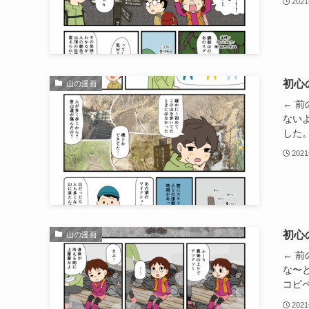
202
初心
山の漫画
← 
ない
した。
202
初心
山の漫画
← 
な〜
コピペ
202