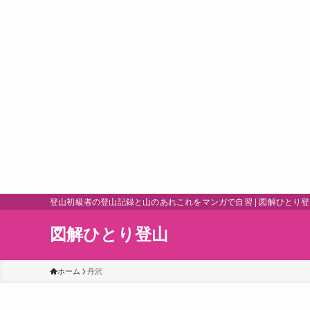
登山初級者の登山記録と山のあれこれをマンガで自習 | 図解ひとり
図解ひとり登山
ホーム
丹沢