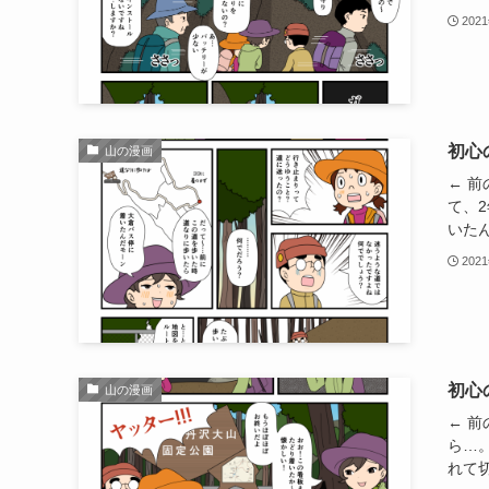
202
初心
山の漫画
← 
て、
いたん
202
初心
山の漫画
← 
ら…
れて切