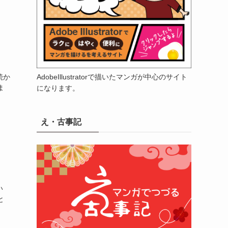
AdobeIllustratorで描いたマンガが中心のサイト
続か
ま
になります。
え・古事記
い
と