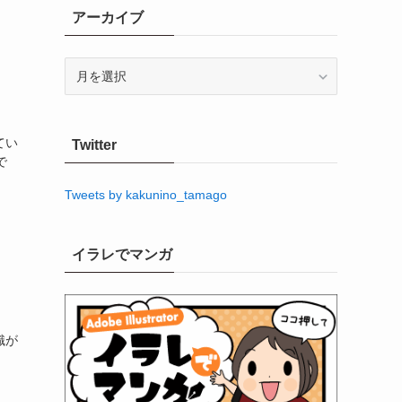
アーカイブ
ア
ー
カ
イ
てい
Twitter
ブ
で
Tweets by kakunino_tamago
イラレでマンガ
識が