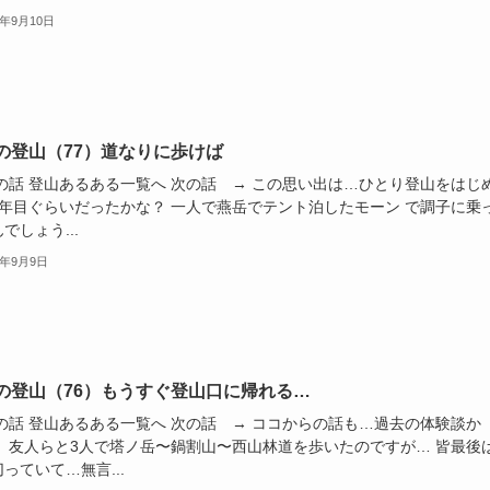
1年9月10日
の登山（77）道なりに歩けば
前の話 登山あるある一覧へ 次の話 → この思い出は…ひとり登山をはじ
2年目ぐらいだったかな？ 一人で燕岳でテント泊したモーン で調子に乗
でしょう...
1年9月9日
の登山（76）もうすぐ登山口に帰れる…
前の話 登山あるある一覧へ 次の話 → ココからの話も…過去の体験談か
。 友人らと3人で塔ノ岳〜鍋割山〜西山林道を歩いたのですが… 皆最後
っていて…無言...