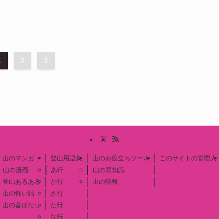
1
2
3
山のマンガ
登山用語集
山のお役立ちツール
このサイトの管理人
山の漫画
あ行
山の豆知識
登山あるある
か行
山の情報
山の怖い話
さ行
山の昔ばなし
た行
な行