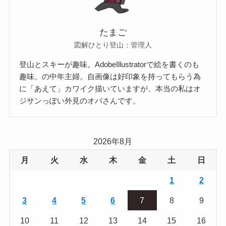
たまご
図解ひとり登山：管理人
登山とスキーが趣味。AdobeIllustratorで絵を書くのも
趣味。の中年主婦。自画像は好印象を持ってもらう為
に「あえて」カワイク描いていますが、本当の私はオ
ジサンっぽい外見のオバさんです。
2026年8月
月
火
水
木
金
土
日
1
2
3
4
5
6
7
8
9
10
11
12
13
14
15
16