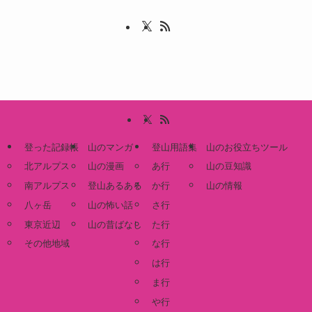
登った記録帳
山のマンガ
登山用語集
山のお役立ちツール
北アルプス
山の漫画
あ行
山の豆知識
南アルプス
登山あるある
か行
山の情報
八ヶ岳
山の怖い話
さ行
東京近辺
山の昔ばなし
た行
その他地域
な行
は行
ま行
や行