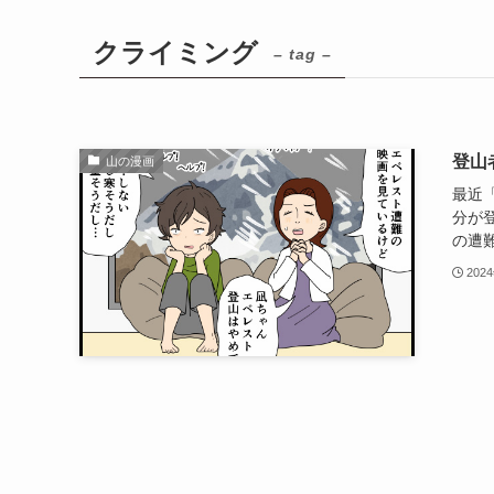
クライミング
– tag –
登山
山の漫画
最近
分が
の遭難
202