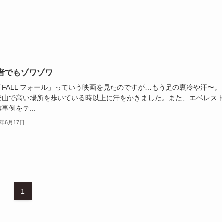
者でもゾワゾワ
「FALL フォール」っていう映画を見たのですが…もう足の裏冷や汗〜。
登山で高い場所を歩いている時以上に汗をかきました。また、エベレス
事例をテ...
4年6月17日
1