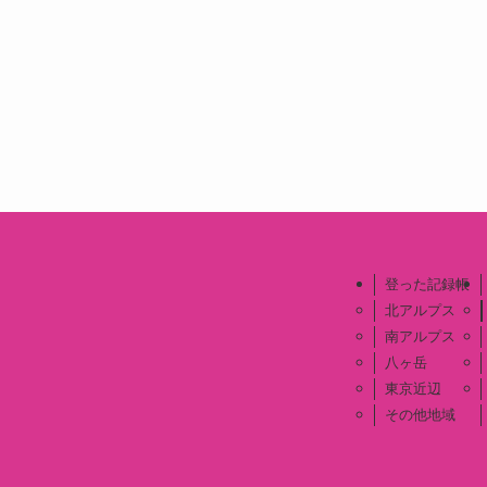
登った記録帳
北アルプス
南アルプス
八ヶ岳
東京近辺
その他地域