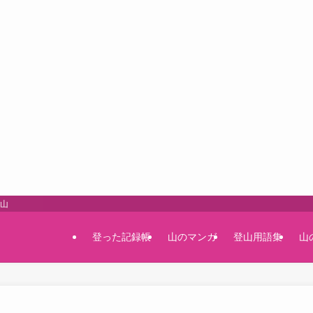
登山
登った記録帳
山のマンガ
登山用語集
山