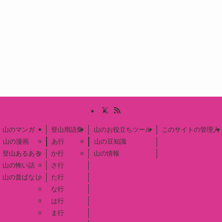
山のマンガ
登山用語集
山のお役立ちツール
このサイトの管理人
山の漫画
あ行
山の豆知識
登山あるある
か行
山の情報
山の怖い話
さ行
山の昔ばなし
た行
な行
は行
ま行