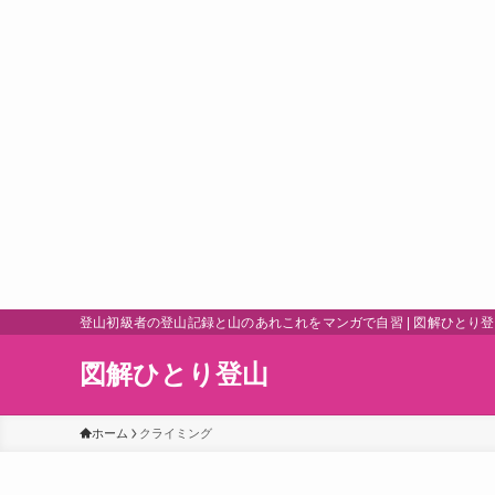
登山初級者の登山記録と山のあれこれをマンガで自習 | 図解ひとり
図解ひとり登山
ホーム
クライミング