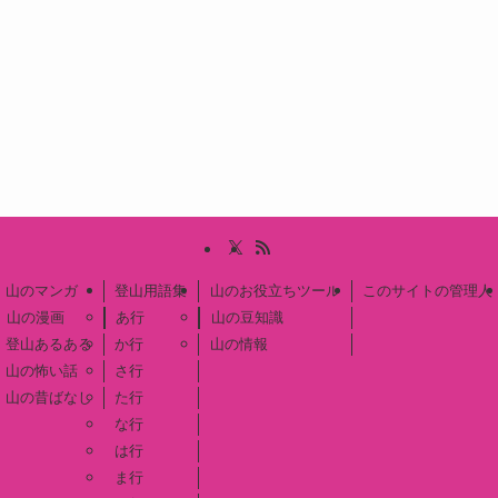
山のマンガ
登山用語集
山のお役立ちツール
このサイトの管理人
山の漫画
あ行
山の豆知識
登山あるある
か行
山の情報
山の怖い話
さ行
山の昔ばなし
た行
な行
は行
ま行