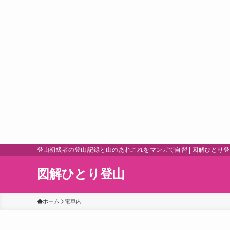
登山初級者の登山記録と山のあれこれをマンガで自習 | 図解ひとり
図解ひとり登山
ホーム
電車内