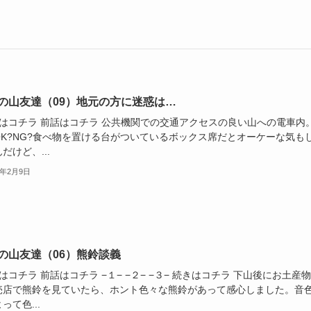
Sの山友達（09）地元の方に迷惑は…
話はコチラ 前話はコチラ 公共機関での交通アクセスの良い山への電車内
OK?NG?食べ物を置ける台がついているボックス席だとオーケーな気も
だけど、...
6年2月9日
Sの山友達（06）熊鈴談義
はコチラ 前話はコチラ −１− −２− −３− 続きはコチラ 下山後にお土産
売店で熊鈴を見ていたら、ホント色々な熊鈴があって感心しました。音
って色...