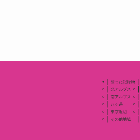
登った記録帳
北アルプス
南アルプス
八ヶ岳
東京近辺
その他地域