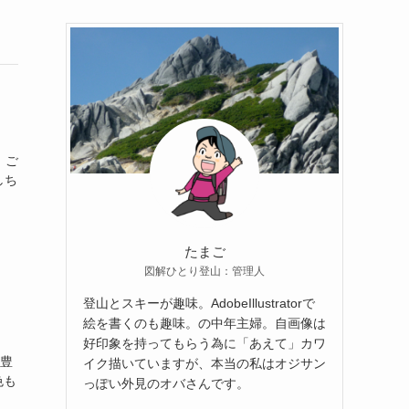
。ご
しち
たまご
図解ひとり登山：管理人
登山とスキーが趣味。AdobeIllustratorで
絵を書くのも趣味。の中年主婦。自画像は
好印象を持ってもらう為に「あえて」カワ
物豊
イク描いていますが、本当の私はオジサン
色も
っぽい外見のオバさんです。