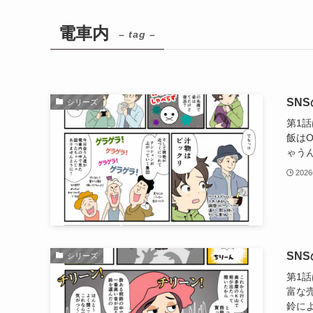
電車内
– tag –
SN
シリーズ
第1
飯は
ゃうん
202
SN
シリーズ
第1話
富な
鈴によ