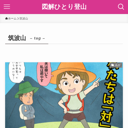
図解ひとり登山
ホーム
筑波山
筑波山
– tag –
あ行