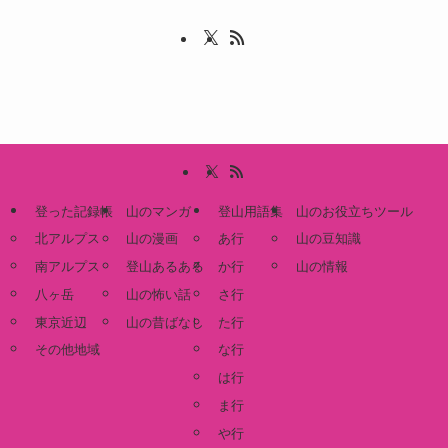
登った記録帳
山のマンガ
登山用語集
山のお役立ちツール
北アルプス
山の漫画
あ行
山の豆知識
南アルプス
登山あるある
か行
山の情報
八ヶ岳
山の怖い話
さ行
東京近辺
山の昔ばなし
た行
その他地域
な行
は行
ま行
や行